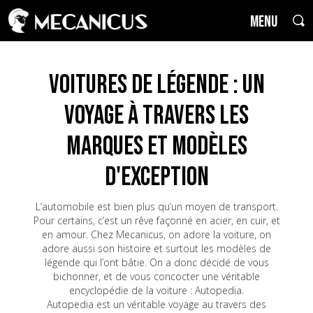
MENU
Voitures de Légende : un
voyage à travers les
marques et modèles
d'exception
L’automobile est bien plus qu’un moyen de transport.
Pour certains, c’est un rêve façonné en acier, en cuir, et
en amour. Chez Mecanicus, on adore la voiture, on
adore aussi son histoire et surtout les modèles de
légende qui l’ont bâtie. On a donc décidé de vous
bichonner, et de vous concocter une véritable
encyclopédie de la voiture : Autopedia.
Autopedia est un véritable voyage au travers des