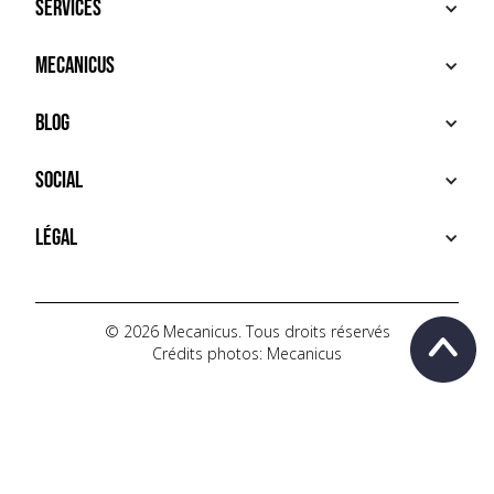
Services
ACHETER
Mecanicus
VENDRE
RECHERCHE
À PROPOS
Blog
SERVICES PREMIUM
HOUSE MECANICUS
FAQ
NEWS
Social
CONTACT
VIDÉOS
AUTOPÉDIA
INSTAGRAM
Légal
TIKTOK
FACEBOOK
CONDITIONS D'UTILISATION
YOUTUBE
POLITIQUE DE CONFIDENTIALITÉ
© 2026 Mecanicus. Tous droits réservés
Crédits photos: Mecanicus