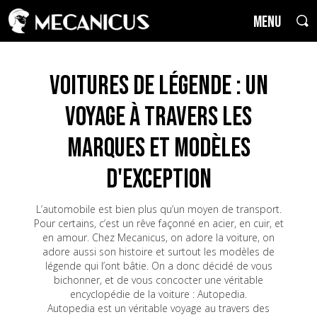
MENU
Voitures de Légende : un
voyage à travers les
marques et modèles
d'exception
L’automobile est bien plus qu’un moyen de transport.
Pour certains, c’est un rêve façonné en acier, en cuir, et
en amour. Chez Mecanicus, on adore la voiture, on
adore aussi son histoire et surtout les modèles de
légende qui l’ont bâtie. On a donc décidé de vous
bichonner, et de vous concocter une véritable
encyclopédie de la voiture : Autopedia.
Autopedia est un véritable voyage au travers des