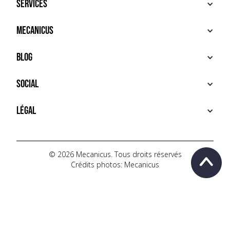
Services
ACHETER
Mecanicus
VENDRE
RECHERCHE
À PROPOS
Blog
SERVICES PREMIUM
HOUSE MECANICUS
FAQ
NEWS
Social
CONTACT
VIDÉOS
AUTOPÉDIA
INSTAGRAM
Légal
TIKTOK
FACEBOOK
CONDITIONS D'UTILISATION
YOUTUBE
POLITIQUE DE CONFIDENTIALITÉ
© 2026 Mecanicus. Tous droits réservés
Crédits photos: Mecanicus