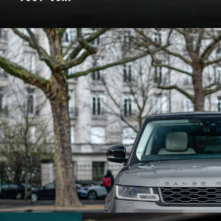
: un voyage à travers les marques e
Pour certains, c’est un rêve façonné en acier, en cuir, et en amour. C
nt bâtie. On a donc décidé de vous bichonner, et de vous concocter un
 marques qui ont marqué l’histoire et créé des véhicules au destin ex
souvent légendaire.
marques d’exception qui ont jalonné son histoire. De la Belle Époque
t du design, créant des modèles emblématiques qui font rêver les amat
 des grandes marques et modèles d'exception, pour un voyage entre 
En voiture, bouclez vos ceintures, c’est parti !