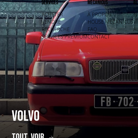
Services
Mecanicus
Bl
ACHETER
À PROPOS
N
VENDRE
HOUSE MECANICUS
V
RECHERCHE
FAQ
A
SERVICES PREMIUM
CONTACT
Volvo
tout voir