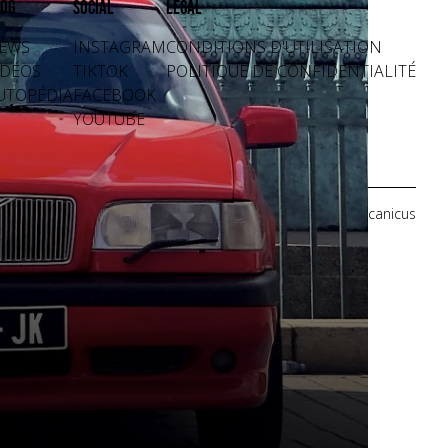
og
Social
Légal
EWS
INSTAGRAM
CONDITIONS D'UTILISATION
IDÉOS
TIKTOK
POLITIQUE DE CONFIDENTIALITÉ
UTOPÉDIA
FACEBOOK
YOUTUBE
Crédits photos: Mecanicus