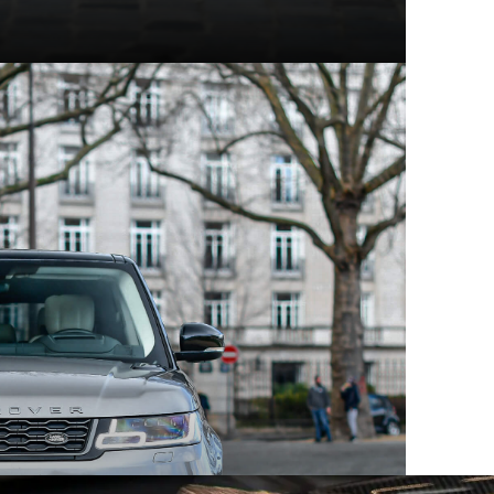
t modèles d'exception
hez Mecanicus, on adore la voiture, on adore aussi son
e véritable encyclopédie de la voiture : Autopedia.
ceptionnel, chacun empreint d’un charme unique et
 aux supercars contemporaines, ces constructeurs ont
eurs comme les collectionneurs. Au sein des articles
innovation, performance et héritage automobile.