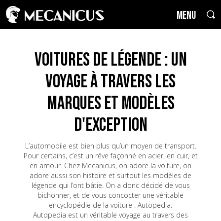
MENU
Voitures de Légende : un
voyage à travers les
marques et modèles
d'exception
L’automobile est bien plus qu’un moyen de transport.
Pour certains, c’est un rêve façonné en acier, en cuir, et
en amour. Chez Mecanicus, on adore la voiture, on
adore aussi son histoire et surtout les modèles de
légende qui l’ont bâtie. On a donc décidé de vous
bichonner, et de vous concocter une véritable
encyclopédie de la voiture : Autopedia.
Autopedia est un véritable voyage au travers des