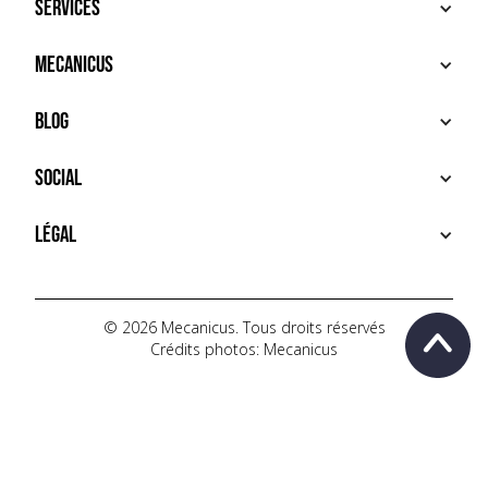
Services
ACHETER
Mecanicus
VENDRE
RECHERCHE
À PROPOS
Blog
SERVICES PREMIUM
HOUSE MECANICUS
FAQ
NEWS
Social
CONTACT
VIDÉOS
AUTOPÉDIA
INSTAGRAM
Légal
TIKTOK
FACEBOOK
CONDITIONS D'UTILISATION
YOUTUBE
POLITIQUE DE CONFIDENTIALITÉ
© 2026 Mecanicus. Tous droits réservés
Crédits photos: Mecanicus