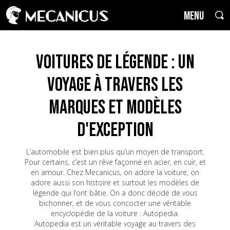
MENU
Voitures de Légende : un
voyage à travers les
marques et modèles
d'exception
L’automobile est bien plus qu’un moyen de transport.
Pour certains, c’est un rêve façonné en acier, en cuir, et
en amour. Chez Mecanicus, on adore la voiture, on
adore aussi son histoire et surtout les modèles de
légende qui l’ont bâtie. On a donc décidé de vous
bichonner, et de vous concocter une véritable
encyclopédie de la voiture : Autopedia.
Autopedia est un véritable voyage au travers des