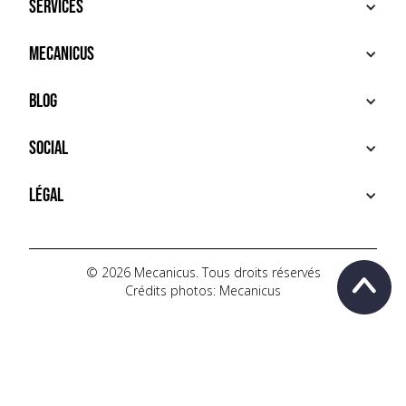
Services
ACHETER
Mecanicus
VENDRE
RECHERCHE
À PROPOS
Blog
SERVICES PREMIUM
HOUSE MECANICUS
FAQ
NEWS
Social
CONTACT
VIDÉOS
AUTOPÉDIA
INSTAGRAM
Légal
TIKTOK
FACEBOOK
CONDITIONS D'UTILISATION
YOUTUBE
POLITIQUE DE CONFIDENTIALITÉ
© 2026 Mecanicus. Tous droits réservés
Crédits photos: Mecanicus