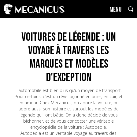
MENU
Voitures de Légende : un
voyage à travers les
marques et modèles
d'exception
L’automobile est bien plus qu’un moyen de transport.
Pour certains, c’est un rêve façonné en acier, en cuir, et
en amour. Chez Mecanicus, on adore la voiture, on
adore aussi son histoire et surtout les modèles de
légende qui l’ont bâtie. On a donc décidé de vous
bichonner, et de vous concocter une véritable
encyclopédie de la voiture : Autopedia.
Autopedia est un véritable voyage au travers des