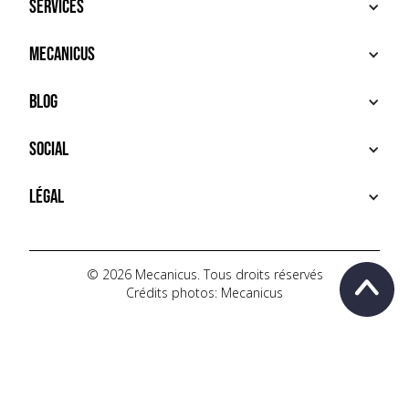
Services
ACHETER
Mecanicus
VENDRE
RECHERCHE
À PROPOS
Blog
SERVICES PREMIUM
HOUSE MECANICUS
FAQ
NEWS
Social
CONTACT
VIDÉOS
AUTOPÉDIA
INSTAGRAM
Légal
TIKTOK
FACEBOOK
CONDITIONS D'UTILISATION
YOUTUBE
POLITIQUE DE CONFIDENTIALITÉ
© 2026 Mecanicus. Tous droits réservés
Crédits photos: Mecanicus