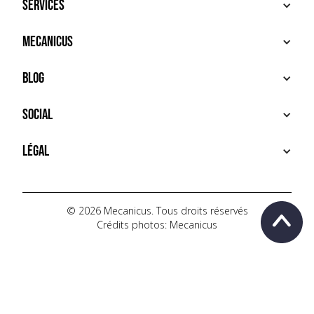
Services
ACHETER
Mecanicus
VENDRE
RECHERCHE
À PROPOS
Blog
SERVICES PREMIUM
HOUSE MECANICUS
FAQ
NEWS
Social
CONTACT
VIDÉOS
AUTOPÉDIA
INSTAGRAM
Légal
TIKTOK
FACEBOOK
CONDITIONS D'UTILISATION
YOUTUBE
POLITIQUE DE CONFIDENTIALITÉ
© 2026 Mecanicus. Tous droits réservés
Crédits photos: Mecanicus