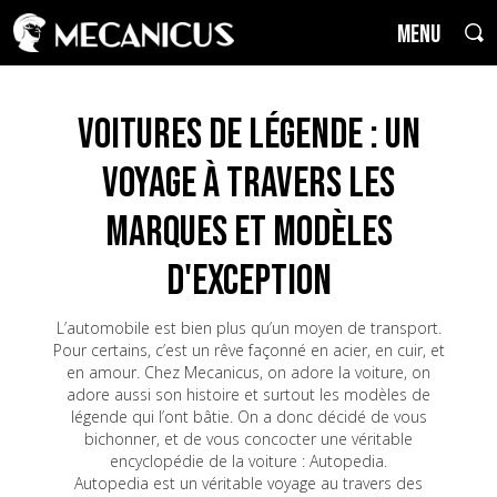
MENU
Voitures de Légende : un
voyage à travers les
marques et modèles
d'exception
L’automobile est bien plus qu’un moyen de transport.
Pour certains, c’est un rêve façonné en acier, en cuir, et
en amour. Chez Mecanicus, on adore la voiture, on
adore aussi son histoire et surtout les modèles de
légende qui l’ont bâtie. On a donc décidé de vous
bichonner, et de vous concocter une véritable
encyclopédie de la voiture : Autopedia.
Autopedia est un véritable voyage au travers des