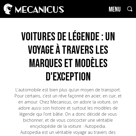
MENU
Voitures de Légende : un
voyage à travers les
marques et modèles
d'exception
L’automobile est bien plus qu’un moyen de transport.
Pour certains, c’est un rêve façonné en acier, en cuir, et
en amour. Chez Mecanicus, on adore la voiture, on
adore aussi son histoire et surtout les modèles de
légende qui l’ont bâtie. On a donc décidé de vous
bichonner, et de vous concocter une véritable
encyclopédie de la voiture : Autopedia.
Autopedia est un véritable voyage au travers des