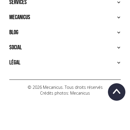
Services
ACHETER
Mecanicus
VENDRE
RECHERCHE
À PROPOS
Blog
SERVICES PREMIUM
HOUSE MECANICUS
FAQ
NEWS
Social
CONTACT
VIDÉOS
AUTOPÉDIA
INSTAGRAM
Légal
TIKTOK
FACEBOOK
CONDITIONS D'UTILISATION
YOUTUBE
POLITIQUE DE CONFIDENTIALITÉ
© 2026 Mecanicus. Tous droits réservés
Crédits photos: Mecanicus