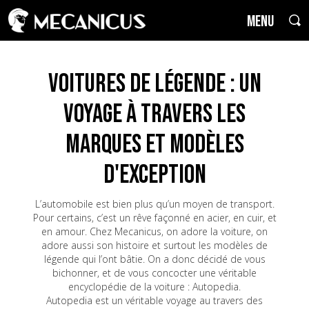
MENU
Voitures de Légende : un
voyage à travers les
marques et modèles
d'exception
L’automobile est bien plus qu’un moyen de transport.
Pour certains, c’est un rêve façonné en acier, en cuir, et
en amour. Chez Mecanicus, on adore la voiture, on
adore aussi son histoire et surtout les modèles de
légende qui l’ont bâtie. On a donc décidé de vous
bichonner, et de vous concocter une véritable
encyclopédie de la voiture : Autopedia.
Autopedia est un véritable voyage au travers des