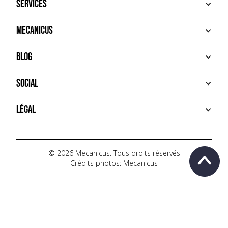
Services
ACHETER
Mecanicus
VENDRE
RECHERCHE
À PROPOS
Blog
SERVICES PREMIUM
HOUSE MECANICUS
FAQ
NEWS
Social
CONTACT
VIDÉOS
AUTOPÉDIA
INSTAGRAM
Légal
TIKTOK
FACEBOOK
CONDITIONS D'UTILISATION
YOUTUBE
POLITIQUE DE CONFIDENTIALITÉ
© 2026 Mecanicus. Tous droits réservés
Crédits photos: Mecanicus