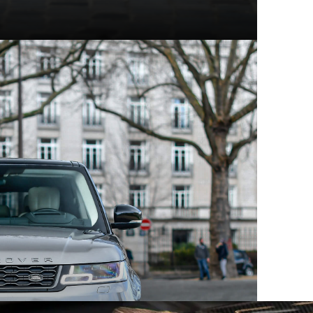
t modèles d'exception
hez Mecanicus, on adore la voiture, on adore aussi son
e véritable encyclopédie de la voiture : Autopedia.
ceptionnel, chacun empreint d’un charme unique et
 aux supercars contemporaines, ces constructeurs ont
eurs comme les collectionneurs. Au sein des articles
innovation, performance et héritage automobile.