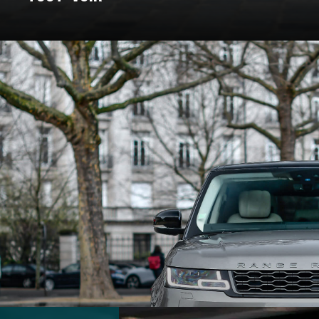
: un voyage à travers les marques e
Pour certains, c’est un rêve façonné en acier, en cuir, et en amour. C
nt bâtie. On a donc décidé de vous bichonner, et de vous concocter un
 marques qui ont marqué l’histoire et créé des véhicules au destin ex
souvent légendaire.
marques d’exception qui ont jalonné son histoire. De la Belle Époque
t du design, créant des modèles emblématiques qui font rêver les amat
 des grandes marques et modèles d'exception, pour un voyage entre 
En voiture, bouclez vos ceintures, c’est parti !