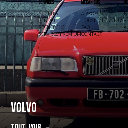
Services
Mecanicus
Bl
ACHETER
À PROPOS
N
VENDRE
HOUSE MECANICUS
V
RECHERCHE
FAQ
A
SERVICES PREMIUM
CONTACT
Volvo
tout voir