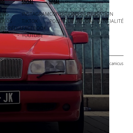
og
Social
Légal
EWS
INSTAGRAM
CONDITIONS D'UTILISATION
IDÉOS
TIKTOK
POLITIQUE DE CONFIDENTIALITÉ
UTOPÉDIA
FACEBOOK
YOUTUBE
Crédits photos: Mecanicus