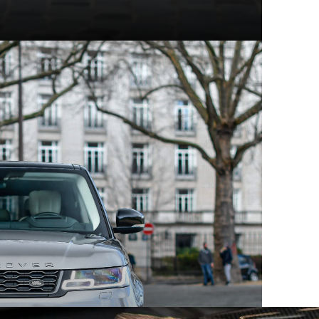
t modèles d'exception
hez Mecanicus, on adore la voiture, on adore aussi son
e véritable encyclopédie de la voiture : Autopedia.
ceptionnel, chacun empreint d’un charme unique et
 aux supercars contemporaines, ces constructeurs ont
eurs comme les collectionneurs. Au sein des articles
innovation, performance et héritage automobile.