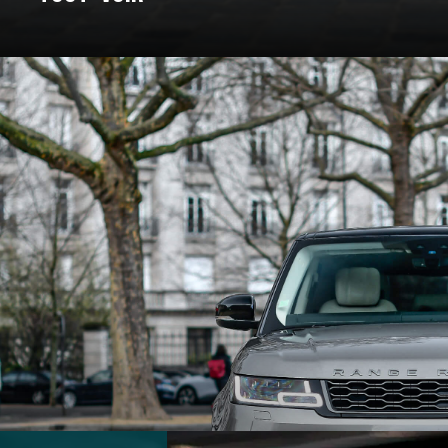
: un voyage à travers les marques e
Pour certains, c’est un rêve façonné en acier, en cuir, et en amour. C
nt bâtie. On a donc décidé de vous bichonner, et de vous concocter un
 marques qui ont marqué l’histoire et créé des véhicules au destin ex
souvent légendaire.
marques d’exception qui ont jalonné son histoire. De la Belle Époque
t du design, créant des modèles emblématiques qui font rêver les amat
 des grandes marques et modèles d'exception, pour un voyage entre 
En voiture, bouclez vos ceintures, c’est parti !