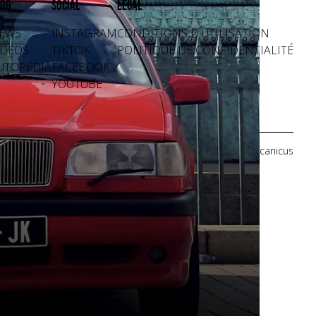
og
Social
Légal
EWS
INSTAGRAM
CONDITIONS D'UTILISATION
IDÉOS
TIKTOK
POLITIQUE DE CONFIDENTIALITÉ
UTOPÉDIA
FACEBOOK
YOUTUBE
Crédits photos: Mecanicus