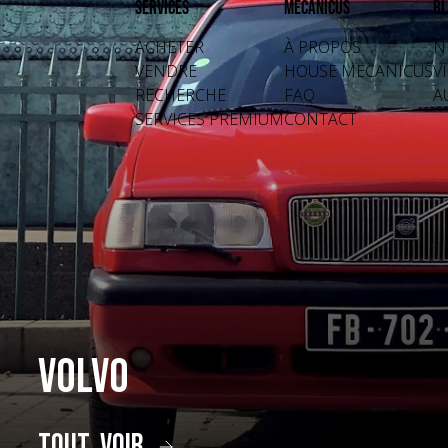
Services
Mecanicus
Bl
ACHETER
À PROPOS
N
VENDRE
HOUSE MECANICUS
V
RECHERCHE
FAQ
A
SERVICES PREMIUM
CONTACT
Volvo
tout voir