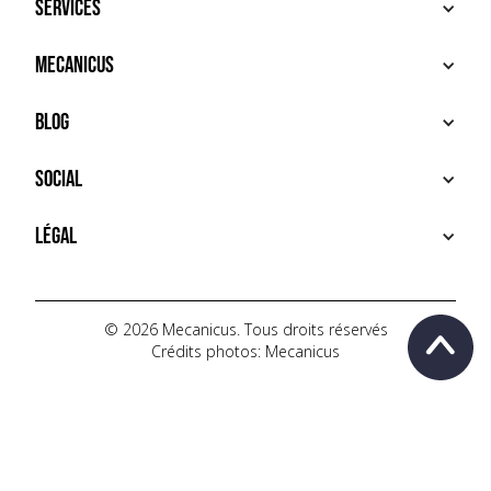
Services
ACHETER
Mecanicus
VENDRE
RECHERCHE
À PROPOS
Blog
SERVICES PREMIUM
HOUSE MECANICUS
FAQ
NEWS
Social
CONTACT
VIDÉOS
AUTOPÉDIA
INSTAGRAM
Légal
TIKTOK
FACEBOOK
CONDITIONS D'UTILISATION
YOUTUBE
POLITIQUE DE CONFIDENTIALITÉ
© 2026 Mecanicus. Tous droits réservés
Crédits photos: Mecanicus