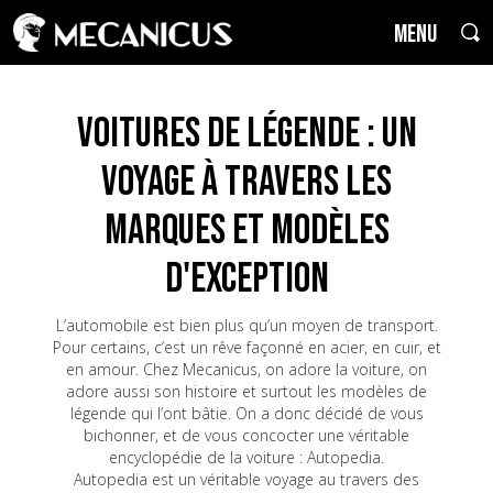
MENU
Voitures de Légende : un
voyage à travers les
marques et modèles
d'exception
L’automobile est bien plus qu’un moyen de transport.
Pour certains, c’est un rêve façonné en acier, en cuir, et
en amour. Chez Mecanicus, on adore la voiture, on
adore aussi son histoire et surtout les modèles de
légende qui l’ont bâtie. On a donc décidé de vous
bichonner, et de vous concocter une véritable
encyclopédie de la voiture : Autopedia.
Autopedia est un véritable voyage au travers des