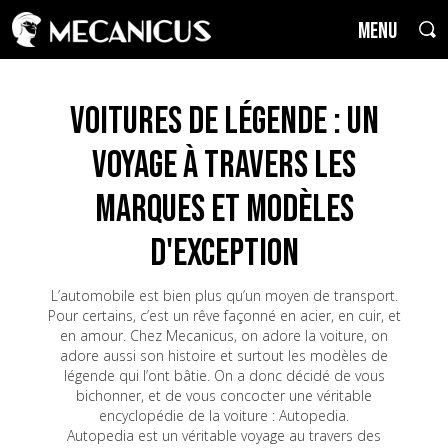
MENU
Voitures de Légende : un
voyage à travers les
marques et modèles
d'exception
L’automobile est bien plus qu’un moyen de transport.
Pour certains, c’est un rêve façonné en acier, en cuir, et
en amour. Chez Mecanicus, on adore la voiture, on
adore aussi son histoire et surtout les modèles de
légende qui l’ont bâtie. On a donc décidé de vous
bichonner, et de vous concocter une véritable
encyclopédie de la voiture : Autopedia.
Autopedia est un véritable voyage au travers des