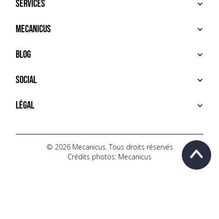
Services
ACHETER
Mecanicus
VENDRE
RECHERCHE
À PROPOS
Blog
SERVICES PREMIUM
HOUSE MECANICUS
FAQ
NEWS
Social
CONTACT
VIDÉOS
AUTOPÉDIA
INSTAGRAM
Légal
TIKTOK
FACEBOOK
CONDITIONS D'UTILISATION
YOUTUBE
POLITIQUE DE CONFIDENTIALITÉ
© 2026 Mecanicus. Tous droits réservés
Crédits photos: Mecanicus