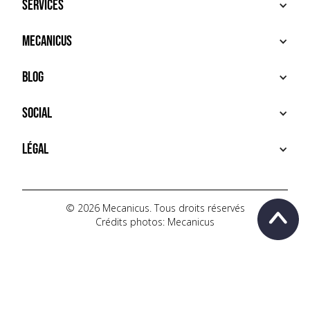
Services
ACHETER
Mecanicus
VENDRE
RECHERCHE
À PROPOS
Blog
SERVICES PREMIUM
HOUSE MECANICUS
FAQ
NEWS
Social
CONTACT
VIDÉOS
AUTOPÉDIA
INSTAGRAM
Légal
TIKTOK
FACEBOOK
CONDITIONS D'UTILISATION
YOUTUBE
POLITIQUE DE CONFIDENTIALITÉ
© 2026 Mecanicus. Tous droits réservés
Crédits photos: Mecanicus