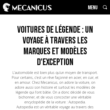
MENU
Voitures de Légende : un
voyage à travers les
marques et modèles
d'exception
L’automobile est bien plus qu’un moyen de transport.
Pour certains, c’est un rêve façonné en acier, en cuir, et
en amour. Chez Mecanicus, on adore la voiture, on
adore aussi son histoire et surtout les modèles de
légende qui l’ont bâtie. On a donc décidé de vous
bichonner, et de vous concocter une véritable
encyclopédie de la voiture : Autopedia.
Autopedia est un véritable voyage au travers des