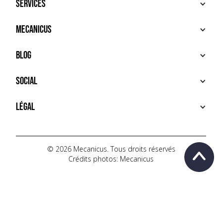
Services
ACHETER
Mecanicus
VENDRE
RECHERCHE
À PROPOS
Blog
SERVICES PREMIUM
HOUSE MECANICUS
FAQ
NEWS
Social
CONTACT
VIDÉOS
AUTOPÉDIA
INSTAGRAM
Légal
TIKTOK
FACEBOOK
CONDITIONS D'UTILISATION
YOUTUBE
POLITIQUE DE CONFIDENTIALITÉ
© 2026 Mecanicus. Tous droits réservés
Crédits photos: Mecanicus