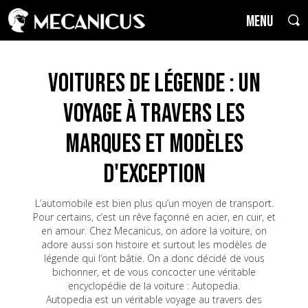
MENU
Voitures de Légende : un
voyage à travers les
marques et modèles
d'exception
L’automobile est bien plus qu’un moyen de transport.
Pour certains, c’est un rêve façonné en acier, en cuir, et
en amour. Chez Mecanicus, on adore la voiture, on
adore aussi son histoire et surtout les modèles de
légende qui l’ont bâtie. On a donc décidé de vous
bichonner, et de vous concocter une véritable
encyclopédie de la voiture : Autopedia.
Autopedia est un véritable voyage au travers des