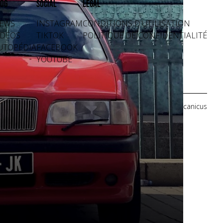
og
Social
Légal
EWS
INSTAGRAM
CONDITIONS D'UTILISATION
IDÉOS
TIKTOK
POLITIQUE DE CONFIDENTIALITÉ
UTOPÉDIA
FACEBOOK
YOUTUBE
Crédits photos: Mecanicus