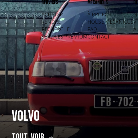
Services
Mecanicus
Bl
ACHETER
À PROPOS
N
VENDRE
HOUSE MECANICUS
V
RECHERCHE
FAQ
A
SERVICES PREMIUM
CONTACT
Volvo
tout voir