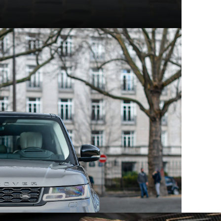
t modèles d'exception
hez Mecanicus, on adore la voiture, on adore aussi son
e véritable encyclopédie de la voiture : Autopedia.
ceptionnel, chacun empreint d’un charme unique et
 aux supercars contemporaines, ces constructeurs ont
eurs comme les collectionneurs. Au sein des articles
innovation, performance et héritage automobile.