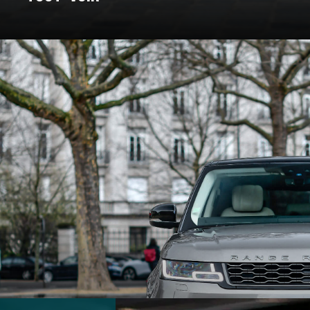
: un voyage à travers les marques e
Pour certains, c’est un rêve façonné en acier, en cuir, et en amour. C
nt bâtie. On a donc décidé de vous bichonner, et de vous concocter un
 marques qui ont marqué l’histoire et créé des véhicules au destin ex
souvent légendaire.
marques d’exception qui ont jalonné son histoire. De la Belle Époque
t du design, créant des modèles emblématiques qui font rêver les amat
 des grandes marques et modèles d'exception, pour un voyage entre 
En voiture, bouclez vos ceintures, c’est parti !