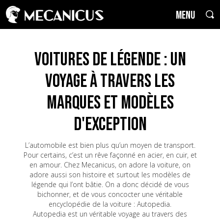
MENU
Voitures de Légende : un
voyage à travers les
marques et modèles
d'exception
L’automobile est bien plus qu’un moyen de transport.
Pour certains, c’est un rêve façonné en acier, en cuir, et
en amour. Chez Mecanicus, on adore la voiture, on
adore aussi son histoire et surtout les modèles de
légende qui l’ont bâtie. On a donc décidé de vous
bichonner, et de vous concocter une véritable
encyclopédie de la voiture : Autopedia.
Autopedia est un véritable voyage au travers des