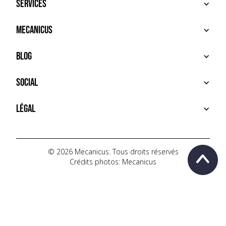
Services
ACHETER
Mecanicus
VENDRE
RECHERCHE
À PROPOS
Blog
SERVICES PREMIUM
HOUSE MECANICUS
FAQ
NEWS
Social
CONTACT
VIDÉOS
AUTOPÉDIA
INSTAGRAM
Légal
TIKTOK
FACEBOOK
CONDITIONS D'UTILISATION
YOUTUBE
POLITIQUE DE CONFIDENTIALITÉ
© 2026 Mecanicus. Tous droits réservés
Crédits photos: Mecanicus