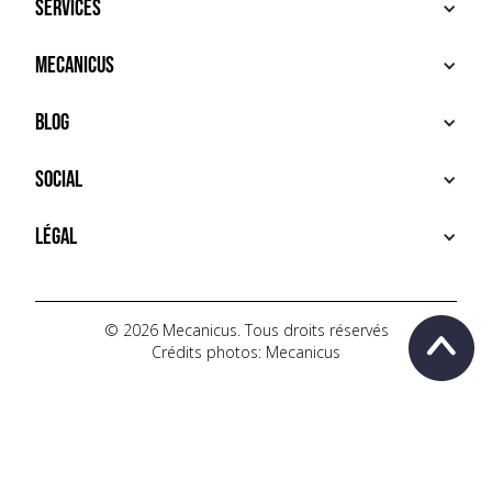
Services
ACHETER
Mecanicus
VENDRE
RECHERCHE
À PROPOS
Blog
SERVICES PREMIUM
HOUSE MECANICUS
FAQ
NEWS
Social
CONTACT
VIDÉOS
AUTOPÉDIA
INSTAGRAM
Légal
TIKTOK
FACEBOOK
CONDITIONS D'UTILISATION
YOUTUBE
POLITIQUE DE CONFIDENTIALITÉ
© 2026 Mecanicus. Tous droits réservés
Crédits photos: Mecanicus