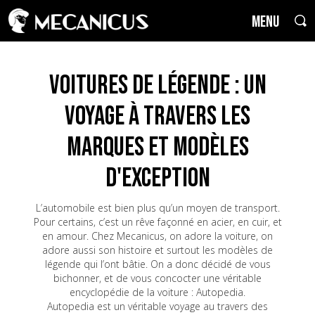
MENU
Voitures de Légende : un
voyage à travers les
marques et modèles
d'exception
L’automobile est bien plus qu’un moyen de transport.
Pour certains, c’est un rêve façonné en acier, en cuir, et
en amour. Chez Mecanicus, on adore la voiture, on
adore aussi son histoire et surtout les modèles de
légende qui l’ont bâtie. On a donc décidé de vous
bichonner, et de vous concocter une véritable
encyclopédie de la voiture : Autopedia.
Autopedia est un véritable voyage au travers des