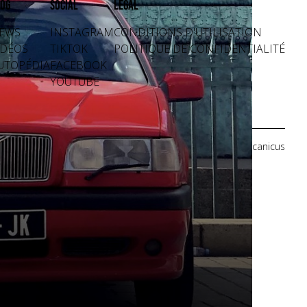
og
Social
Légal
EWS
INSTAGRAM
CONDITIONS D'UTILISATION
IDÉOS
TIKTOK
POLITIQUE DE CONFIDENTIALITÉ
UTOPÉDIA
FACEBOOK
YOUTUBE
Crédits photos: Mecanicus