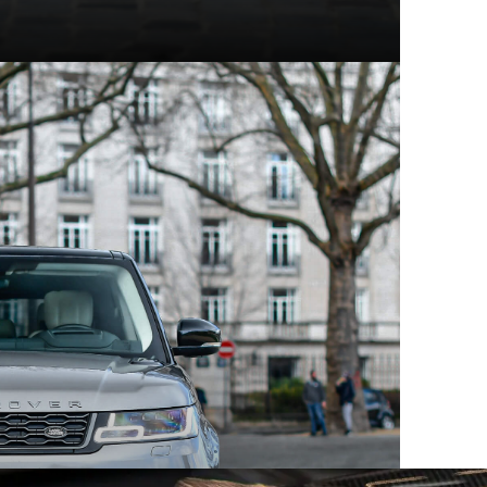
t modèles d'exception
hez Mecanicus, on adore la voiture, on adore aussi son
e véritable encyclopédie de la voiture : Autopedia.
ceptionnel, chacun empreint d’un charme unique et
 aux supercars contemporaines, ces constructeurs ont
eurs comme les collectionneurs. Au sein des articles
innovation, performance et héritage automobile.