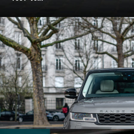
: un voyage à travers les marques e
Pour certains, c’est un rêve façonné en acier, en cuir, et en amour. C
nt bâtie. On a donc décidé de vous bichonner, et de vous concocter un
 marques qui ont marqué l’histoire et créé des véhicules au destin ex
souvent légendaire.
marques d’exception qui ont jalonné son histoire. De la Belle Époque
t du design, créant des modèles emblématiques qui font rêver les amat
 des grandes marques et modèles d'exception, pour un voyage entre 
En voiture, bouclez vos ceintures, c’est parti !