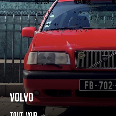
Services
Mecanicus
Bl
ACHETER
À PROPOS
N
VENDRE
HOUSE MECANICUS
V
RECHERCHE
FAQ
A
SERVICES PREMIUM
CONTACT
Volvo
tout voir