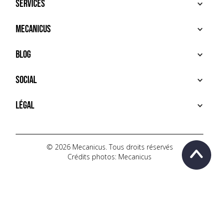
Services
ACHETER
Mecanicus
VENDRE
RECHERCHE
À PROPOS
Blog
SERVICES PREMIUM
HOUSE MECANICUS
FAQ
NEWS
Social
CONTACT
VIDÉOS
AUTOPÉDIA
INSTAGRAM
Légal
TIKTOK
FACEBOOK
CONDITIONS D'UTILISATION
YOUTUBE
POLITIQUE DE CONFIDENTIALITÉ
© 2026 Mecanicus. Tous droits réservés
Crédits photos: Mecanicus