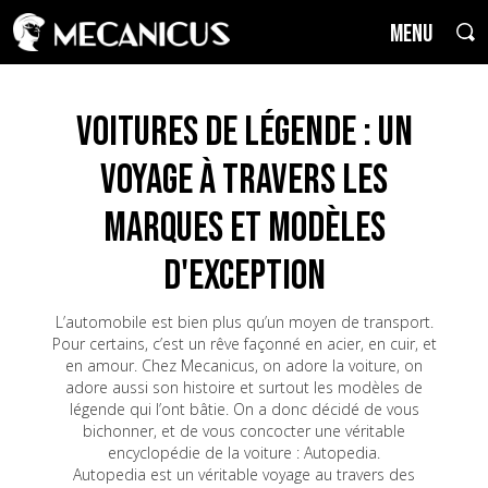
MENU
Voitures de Légende : un
voyage à travers les
marques et modèles
d'exception
L’automobile est bien plus qu’un moyen de transport.
Pour certains, c’est un rêve façonné en acier, en cuir, et
en amour. Chez Mecanicus, on adore la voiture, on
adore aussi son histoire et surtout les modèles de
légende qui l’ont bâtie. On a donc décidé de vous
bichonner, et de vous concocter une véritable
encyclopédie de la voiture : Autopedia.
Autopedia est un véritable voyage au travers des