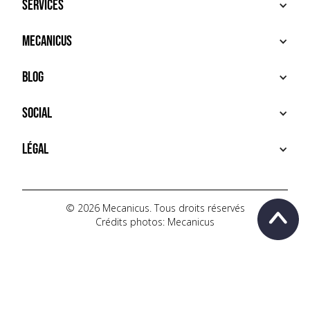
Services
ACHETER
Mecanicus
VENDRE
RECHERCHE
À PROPOS
Blog
SERVICES PREMIUM
HOUSE MECANICUS
FAQ
NEWS
Social
CONTACT
VIDÉOS
AUTOPÉDIA
INSTAGRAM
Légal
TIKTOK
FACEBOOK
CONDITIONS D'UTILISATION
YOUTUBE
POLITIQUE DE CONFIDENTIALITÉ
© 2026 Mecanicus. Tous droits réservés
Crédits photos: Mecanicus