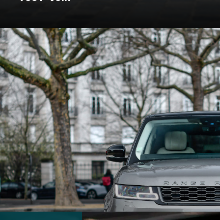
: un voyage à travers les marques e
Pour certains, c’est un rêve façonné en acier, en cuir, et en amour. C
nt bâtie. On a donc décidé de vous bichonner, et de vous concocter un
 marques qui ont marqué l’histoire et créé des véhicules au destin ex
souvent légendaire.
marques d’exception qui ont jalonné son histoire. De la Belle Époque
t du design, créant des modèles emblématiques qui font rêver les amat
 des grandes marques et modèles d'exception, pour un voyage entre 
En voiture, bouclez vos ceintures, c’est parti !