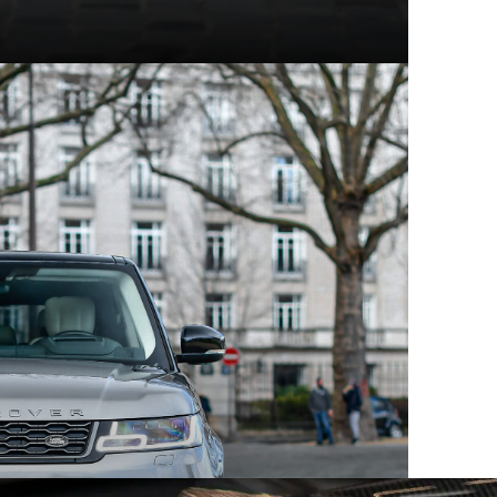
t modèles d'exception
hez Mecanicus, on adore la voiture, on adore aussi son
e véritable encyclopédie de la voiture : Autopedia.
ceptionnel, chacun empreint d’un charme unique et
 aux supercars contemporaines, ces constructeurs ont
eurs comme les collectionneurs. Au sein des articles
innovation, performance et héritage automobile.