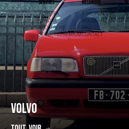
Services
Mecanicus
Bl
ACHETER
À PROPOS
N
VENDRE
HOUSE MECANICUS
V
RECHERCHE
FAQ
A
SERVICES PREMIUM
CONTACT
Volvo
tout voir