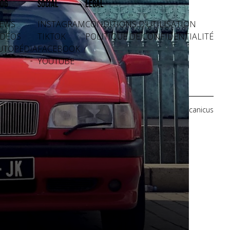
og
Social
Légal
EWS
INSTAGRAM
CONDITIONS D'UTILISATION
IDÉOS
TIKTOK
POLITIQUE DE CONFIDENTIALITÉ
UTOPÉDIA
FACEBOOK
YOUTUBE
Crédits photos: Mecanicus