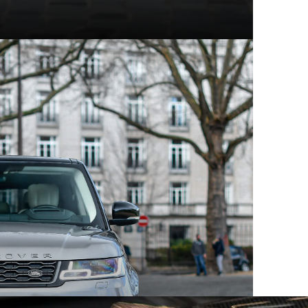
t modèles d'exception
hez Mecanicus, on adore la voiture, on adore aussi son
e véritable encyclopédie de la voiture : Autopedia.
ceptionnel, chacun empreint d’un charme unique et
 aux supercars contemporaines, ces constructeurs ont
eurs comme les collectionneurs. Au sein des articles
innovation, performance et héritage automobile.