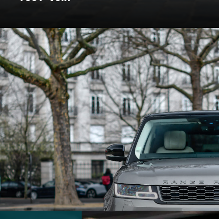
: un voyage à travers les marques e
Pour certains, c’est un rêve façonné en acier, en cuir, et en amour. C
nt bâtie. On a donc décidé de vous bichonner, et de vous concocter un
 marques qui ont marqué l’histoire et créé des véhicules au destin ex
souvent légendaire.
marques d’exception qui ont jalonné son histoire. De la Belle Époque
t du design, créant des modèles emblématiques qui font rêver les amat
 des grandes marques et modèles d'exception, pour un voyage entre 
En voiture, bouclez vos ceintures, c’est parti !