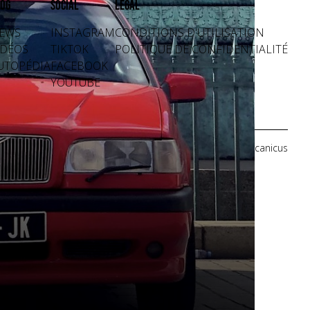
og
Social
Légal
EWS
INSTAGRAM
CONDITIONS D'UTILISATION
IDÉOS
TIKTOK
POLITIQUE DE CONFIDENTIALITÉ
UTOPÉDIA
FACEBOOK
YOUTUBE
Crédits photos: Mecanicus