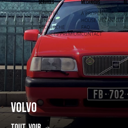
Services
Mecanicus
Bl
ACHETER
À PROPOS
N
VENDRE
HOUSE MECANICUS
V
RECHERCHE
FAQ
A
SERVICES PREMIUM
CONTACT
Volvo
tout voir