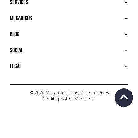
Services
ACHETER
Mecanicus
VENDRE
RECHERCHE
À PROPOS
Blog
SERVICES PREMIUM
HOUSE MECANICUS
FAQ
NEWS
Social
CONTACT
VIDÉOS
AUTOPÉDIA
INSTAGRAM
Légal
TIKTOK
FACEBOOK
CONDITIONS D'UTILISATION
YOUTUBE
POLITIQUE DE CONFIDENTIALITÉ
© 2026 Mecanicus. Tous droits réservés
Crédits photos: Mecanicus