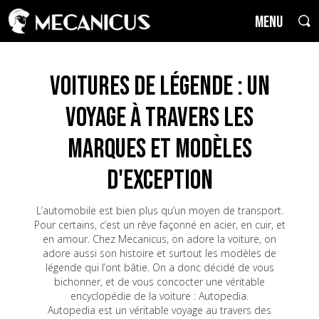
MENU
Voitures de Légende : un
voyage à travers les
marques et modèles
d'exception
L’automobile est bien plus qu’un moyen de transport.
Pour certains, c’est un rêve façonné en acier, en cuir, et
en amour. Chez Mecanicus, on adore la voiture, on
adore aussi son histoire et surtout les modèles de
légende qui l’ont bâtie. On a donc décidé de vous
bichonner, et de vous concocter une véritable
encyclopédie de la voiture : Autopedia.
Autopedia est un véritable voyage au travers des