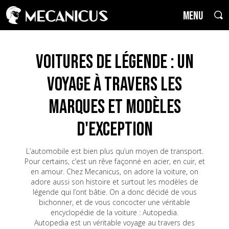
MENU
Voitures de Légende : un
voyage à travers les
marques et modèles
d'exception
L’automobile est bien plus qu’un moyen de transport.
Pour certains, c’est un rêve façonné en acier, en cuir, et
en amour. Chez Mecanicus, on adore la voiture, on
adore aussi son histoire et surtout les modèles de
légende qui l’ont bâtie. On a donc décidé de vous
bichonner, et de vous concocter une véritable
encyclopédie de la voiture : Autopedia.
Autopedia est un véritable voyage au travers des