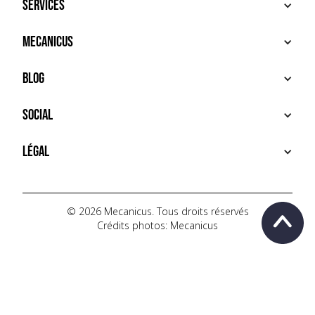
Services
ACHETER
Mecanicus
VENDRE
RECHERCHE
À PROPOS
Blog
SERVICES PREMIUM
HOUSE MECANICUS
FAQ
NEWS
Social
CONTACT
VIDÉOS
AUTOPÉDIA
INSTAGRAM
Légal
TIKTOK
FACEBOOK
CONDITIONS D'UTILISATION
YOUTUBE
POLITIQUE DE CONFIDENTIALITÉ
© 2026 Mecanicus. Tous droits réservés
Crédits photos: Mecanicus