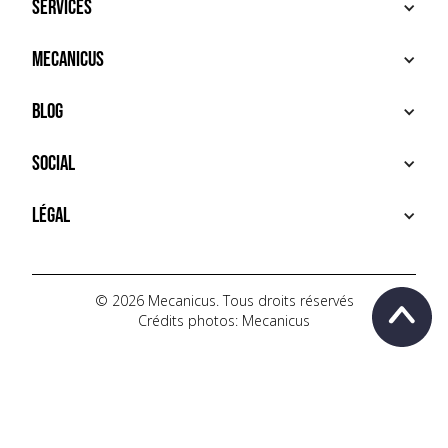
Services
ACHETER
Mecanicus
VENDRE
RECHERCHE
À PROPOS
Blog
SERVICES PREMIUM
HOUSE MECANICUS
FAQ
NEWS
Social
CONTACT
VIDÉOS
AUTOPÉDIA
INSTAGRAM
Légal
TIKTOK
FACEBOOK
CONDITIONS D'UTILISATION
YOUTUBE
POLITIQUE DE CONFIDENTIALITÉ
© 2026 Mecanicus. Tous droits réservés
Crédits photos: Mecanicus