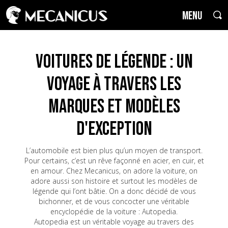
MENU
Voitures de Légende : un
voyage à travers les
marques et modèles
d'exception
L’automobile est bien plus qu’un moyen de transport.
Pour certains, c’est un rêve façonné en acier, en cuir, et
en amour. Chez Mecanicus, on adore la voiture, on
adore aussi son histoire et surtout les modèles de
légende qui l’ont bâtie. On a donc décidé de vous
bichonner, et de vous concocter une véritable
encyclopédie de la voiture : Autopedia.
Autopedia est un véritable voyage au travers des