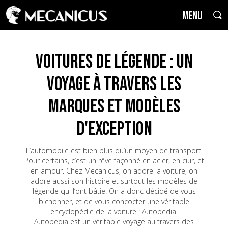
MENU
Voitures de Légende : un
voyage à travers les
marques et modèles
d'exception
L’automobile est bien plus qu’un moyen de transport.
Pour certains, c’est un rêve façonné en acier, en cuir, et
en amour. Chez Mecanicus, on adore la voiture, on
adore aussi son histoire et surtout les modèles de
légende qui l’ont bâtie. On a donc décidé de vous
bichonner, et de vous concocter une véritable
encyclopédie de la voiture : Autopedia.
Autopedia est un véritable voyage au travers des