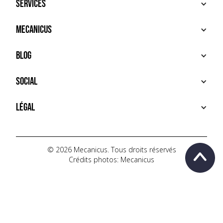
Services
ACHETER
Mecanicus
VENDRE
RECHERCHE
À PROPOS
Blog
SERVICES PREMIUM
HOUSE MECANICUS
FAQ
NEWS
Social
CONTACT
VIDÉOS
AUTOPÉDIA
INSTAGRAM
Légal
TIKTOK
FACEBOOK
CONDITIONS D'UTILISATION
YOUTUBE
POLITIQUE DE CONFIDENTIALITÉ
© 2026 Mecanicus. Tous droits réservés
Crédits photos: Mecanicus