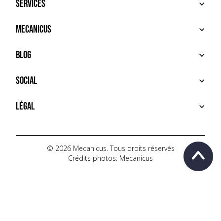
Services
ACHETER
Mecanicus
VENDRE
RECHERCHE
À PROPOS
Blog
SERVICES PREMIUM
HOUSE MECANICUS
FAQ
NEWS
Social
CONTACT
VIDÉOS
AUTOPÉDIA
INSTAGRAM
Légal
TIKTOK
FACEBOOK
CONDITIONS D'UTILISATION
YOUTUBE
POLITIQUE DE CONFIDENTIALITÉ
© 2026 Mecanicus. Tous droits réservés
Crédits photos: Mecanicus