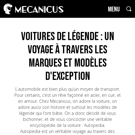
MENU
Voitures de Légende : un
voyage à travers les
marques et modèles
d'exception
L’automobile est bien plus qu’un moyen de transport.
Pour certains, c’est un rêve façonné en acier, en cuir, et
en amour. Chez Mecanicus, on adore la voiture, on
adore aussi son histoire et surtout les modèles de
légende qui l’ont bâtie. On a donc décidé de vous
bichonner, et de vous concocter une véritable
encyclopédie de la voiture : Autopedia.
Autopedia est un véritable voyage au travers des