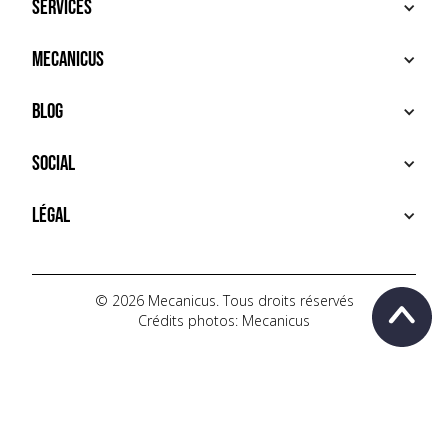
Services
ACHETER
Mecanicus
VENDRE
RECHERCHE
À PROPOS
Blog
SERVICES PREMIUM
HOUSE MECANICUS
FAQ
NEWS
Social
CONTACT
VIDÉOS
AUTOPÉDIA
INSTAGRAM
Légal
TIKTOK
FACEBOOK
CONDITIONS D'UTILISATION
YOUTUBE
POLITIQUE DE CONFIDENTIALITÉ
© 2026 Mecanicus. Tous droits réservés
Crédits photos: Mecanicus