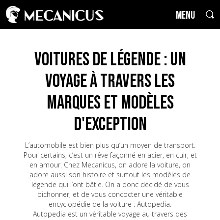
MENU
Voitures de Légende : un
voyage à travers les
marques et modèles
d'exception
L’automobile est bien plus qu’un moyen de transport.
Pour certains, c’est un rêve façonné en acier, en cuir, et
en amour. Chez Mecanicus, on adore la voiture, on
adore aussi son histoire et surtout les modèles de
légende qui l’ont bâtie. On a donc décidé de vous
bichonner, et de vous concocter une véritable
encyclopédie de la voiture : Autopedia.
Autopedia est un véritable voyage au travers des