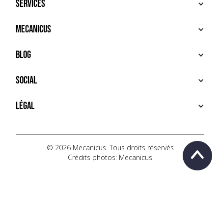
Services
ACHETER
Mecanicus
VENDRE
RECHERCHE
À PROPOS
Blog
SERVICES PREMIUM
HOUSE MECANICUS
FAQ
NEWS
Social
CONTACT
VIDÉOS
AUTOPÉDIA
INSTAGRAM
Légal
TIKTOK
FACEBOOK
CONDITIONS D'UTILISATION
YOUTUBE
POLITIQUE DE CONFIDENTIALITÉ
© 2026 Mecanicus. Tous droits réservés
Crédits photos: Mecanicus