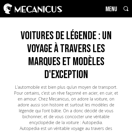
MENU
Voitures de Légende : un
voyage à travers les
marques et modèles
d'exception
L’automobile est bien plus qu’un moyen de transport.
Pour certains, c’est un rêve façonné en acier, en cuir, et
en amour. Chez Mecanicus, on adore la voiture, on
adore aussi son histoire et surtout les modèles de
légende qui l’ont bâtie. On a donc décidé de vous
bichonner, et de vous concocter une véritable
encyclopédie de la voiture : Autopedia.
Autopedia est un véritable voyage au travers des