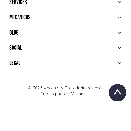
Services
ACHETER
Mecanicus
VENDRE
RECHERCHE
À PROPOS
Blog
SERVICES PREMIUM
HOUSE MECANICUS
FAQ
NEWS
Social
CONTACT
VIDÉOS
AUTOPÉDIA
INSTAGRAM
Légal
TIKTOK
FACEBOOK
CONDITIONS D'UTILISATION
YOUTUBE
POLITIQUE DE CONFIDENTIALITÉ
© 2026 Mecanicus. Tous droits réservés
Crédits photos: Mecanicus