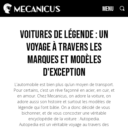
MENU
Voitures de Légende : un
voyage à travers les
marques et modèles
d'exception
L’automobile est bien plus qu’un moyen de transport.
Pour certains, c’est un rêve façonné en acier, en cuir, et
en amour. Chez Mecanicus, on adore la voiture, on
adore aussi son histoire et surtout les modèles de
légende qui l’ont bâtie. On a donc décidé de vous
bichonner, et de vous concocter une véritable
encyclopédie de la voiture : Autopedia.
Autopedia est un véritable voyage au travers des