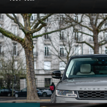
: un voyage à travers les marques e
Pour certains, c’est un rêve façonné en acier, en cuir, et en amour. C
nt bâtie. On a donc décidé de vous bichonner, et de vous concocter un
 marques qui ont marqué l’histoire et créé des véhicules au destin ex
souvent légendaire.
marques d’exception qui ont jalonné son histoire. De la Belle Époque
t du design, créant des modèles emblématiques qui font rêver les amat
 des grandes marques et modèles d'exception, pour un voyage entre 
En voiture, bouclez vos ceintures, c’est parti !