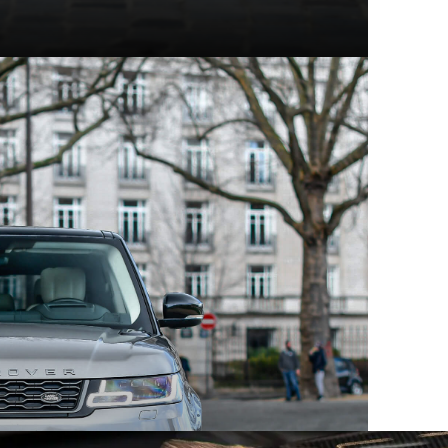
t modèles d'exception
hez Mecanicus, on adore la voiture, on adore aussi son
e véritable encyclopédie de la voiture : Autopedia.
ceptionnel, chacun empreint d’un charme unique et
 aux supercars contemporaines, ces constructeurs ont
eurs comme les collectionneurs. Au sein des articles
innovation, performance et héritage automobile.