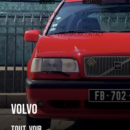
Services
Mecanicus
Bl
ACHETER
À PROPOS
N
VENDRE
HOUSE MECANICUS
V
RECHERCHE
FAQ
A
SERVICES PREMIUM
CONTACT
Volvo
tout voir