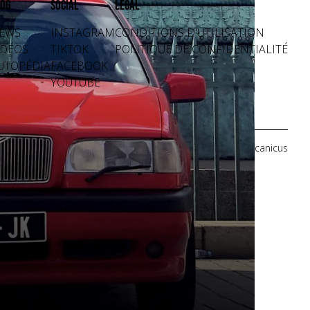
og
Social
Légal
EWS
INSTAGRAM
CONDITIONS D'UTILISATION
IDÉOS
TIKTOK
POLITIQUE DE CONFIDENTIALITÉ
UTOPÉDIA
FACEBOOK
YOUTUBE
Crédits photos: Mecanicus