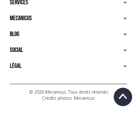
Services
ACHETER
Mecanicus
VENDRE
RECHERCHE
À PROPOS
Blog
SERVICES PREMIUM
HOUSE MECANICUS
FAQ
NEWS
Social
CONTACT
VIDÉOS
AUTOPÉDIA
INSTAGRAM
Légal
TIKTOK
FACEBOOK
CONDITIONS D'UTILISATION
YOUTUBE
POLITIQUE DE CONFIDENTIALITÉ
© 2026 Mecanicus. Tous droits réservés
Crédits photos: Mecanicus