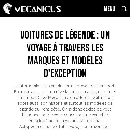
MENU
Voitures de Légende : un
voyage à travers les
marques et modèles
d'exception
L’automobile est bien plus qu’un moyen de transport.
Pour certains, c’est un rêve façonné en acier, en cuir, et
en amour. Chez Mecanicus, on adore la voiture, on
adore aussi son histoire et surtout les modèles de
légende qui l’ont bâtie. On a donc décidé de vous
bichonner, et de vous concocter une véritable
encyclopédie de la voiture : Autopedia.
Autopedia est un véritable voyage au travers des