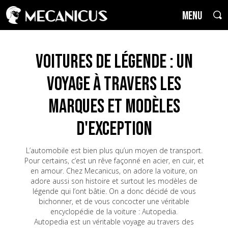
MENU
Voitures de Légende : un
voyage à travers les
marques et modèles
d'exception
L’automobile est bien plus qu’un moyen de transport.
Pour certains, c’est un rêve façonné en acier, en cuir, et
en amour. Chez Mecanicus, on adore la voiture, on
adore aussi son histoire et surtout les modèles de
légende qui l’ont bâtie. On a donc décidé de vous
bichonner, et de vous concocter une véritable
encyclopédie de la voiture : Autopedia.
Autopedia est un véritable voyage au travers des