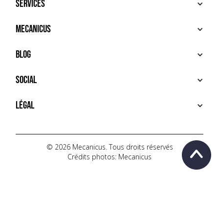
Services
ACHETER
Mecanicus
VENDRE
RECHERCHE
À PROPOS
Blog
SERVICES PREMIUM
HOUSE MECANICUS
FAQ
NEWS
Social
CONTACT
VIDÉOS
AUTOPÉDIA
INSTAGRAM
Légal
TIKTOK
FACEBOOK
CONDITIONS D'UTILISATION
YOUTUBE
POLITIQUE DE CONFIDENTIALITÉ
© 2026 Mecanicus. Tous droits réservés
Crédits photos: Mecanicus