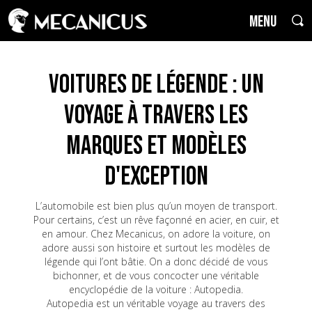
MENU
Voitures de Légende : un
voyage à travers les
marques et modèles
d'exception
L’automobile est bien plus qu’un moyen de transport.
Pour certains, c’est un rêve façonné en acier, en cuir, et
en amour. Chez Mecanicus, on adore la voiture, on
adore aussi son histoire et surtout les modèles de
légende qui l’ont bâtie. On a donc décidé de vous
bichonner, et de vous concocter une véritable
encyclopédie de la voiture : Autopedia.
Autopedia est un véritable voyage au travers des