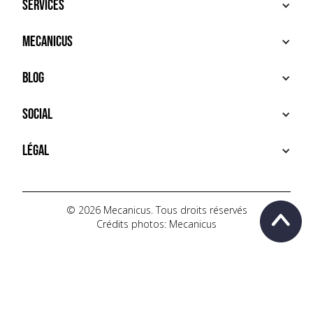
Services
ACHETER
Mecanicus
VENDRE
RECHERCHE
À PROPOS
Blog
SERVICES PREMIUM
HOUSE MECANICUS
FAQ
NEWS
Social
CONTACT
VIDÉOS
AUTOPÉDIA
INSTAGRAM
Légal
TIKTOK
FACEBOOK
CONDITIONS D'UTILISATION
YOUTUBE
POLITIQUE DE CONFIDENTIALITÉ
© 2026 Mecanicus. Tous droits réservés
Crédits photos: Mecanicus