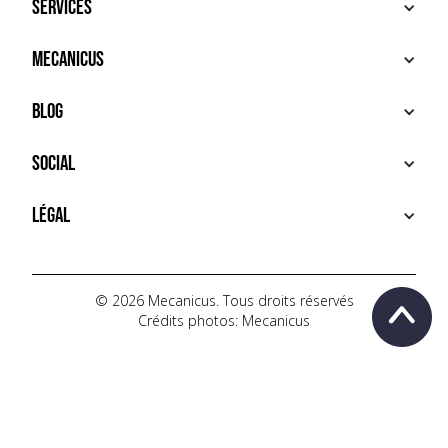
Services
ACHETER
Mecanicus
VENDRE
RECHERCHE
À PROPOS
Blog
SERVICES PREMIUM
HOUSE MECANICUS
FAQ
NEWS
Social
CONTACT
VIDÉOS
AUTOPÉDIA
INSTAGRAM
Légal
TIKTOK
FACEBOOK
CONDITIONS D'UTILISATION
YOUTUBE
POLITIQUE DE CONFIDENTIALITÉ
© 2026 Mecanicus. Tous droits réservés
Crédits photos: Mecanicus