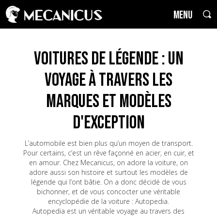
MENU
Voitures de Légende : un
voyage à travers les
marques et modèles
d'exception
L’automobile est bien plus qu’un moyen de transport.
Pour certains, c’est un rêve façonné en acier, en cuir, et
en amour. Chez Mecanicus, on adore la voiture, on
adore aussi son histoire et surtout les modèles de
légende qui l’ont bâtie. On a donc décidé de vous
bichonner, et de vous concocter une véritable
encyclopédie de la voiture : Autopedia.
Autopedia est un véritable voyage au travers des