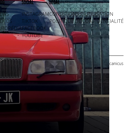
og
Social
Légal
EWS
INSTAGRAM
CONDITIONS D'UTILISATION
IDÉOS
TIKTOK
POLITIQUE DE CONFIDENTIALITÉ
UTOPÉDIA
FACEBOOK
YOUTUBE
Crédits photos: Mecanicus