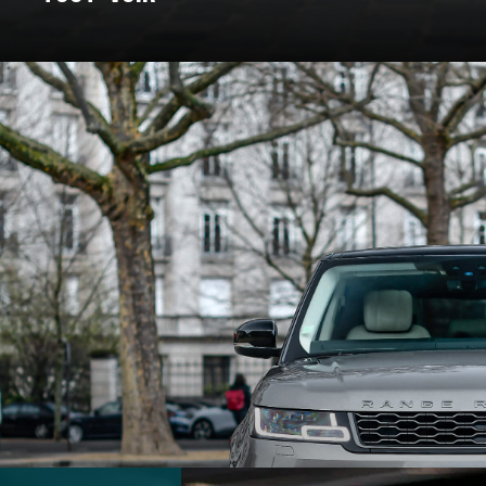
: un voyage à travers les marques e
Pour certains, c’est un rêve façonné en acier, en cuir, et en amour. C
nt bâtie. On a donc décidé de vous bichonner, et de vous concocter un
 marques qui ont marqué l’histoire et créé des véhicules au destin ex
souvent légendaire.
marques d’exception qui ont jalonné son histoire. De la Belle Époque
t du design, créant des modèles emblématiques qui font rêver les amat
 des grandes marques et modèles d'exception, pour un voyage entre 
En voiture, bouclez vos ceintures, c’est parti !