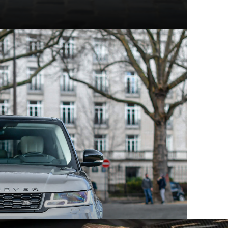
t modèles d'exception
hez Mecanicus, on adore la voiture, on adore aussi son
e véritable encyclopédie de la voiture : Autopedia.
ceptionnel, chacun empreint d’un charme unique et
 aux supercars contemporaines, ces constructeurs ont
eurs comme les collectionneurs. Au sein des articles
innovation, performance et héritage automobile.