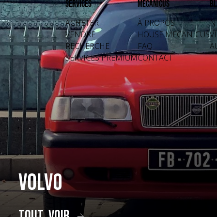
Services
Mecanicus
Bl
ACHETER
À PROPOS
N
VENDRE
HOUSE MECANICUS
V
RECHERCHE
FAQ
A
SERVICES PREMIUM
CONTACT
Volvo
tout voir