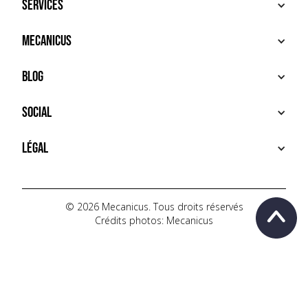
Services
ACHETER
Mecanicus
VENDRE
RECHERCHE
À PROPOS
Blog
SERVICES PREMIUM
HOUSE MECANICUS
FAQ
NEWS
Social
CONTACT
VIDÉOS
AUTOPÉDIA
INSTAGRAM
Légal
TIKTOK
FACEBOOK
CONDITIONS D'UTILISATION
YOUTUBE
POLITIQUE DE CONFIDENTIALITÉ
© 2026 Mecanicus. Tous droits réservés
Crédits photos: Mecanicus