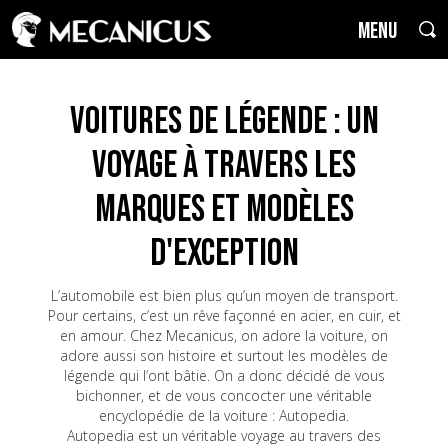
MENU
Voitures de Légende : un
voyage à travers les
marques et modèles
d'exception
L’automobile est bien plus qu’un moyen de transport.
Pour certains, c’est un rêve façonné en acier, en cuir, et
en amour. Chez Mecanicus, on adore la voiture, on
adore aussi son histoire et surtout les modèles de
légende qui l’ont bâtie. On a donc décidé de vous
bichonner, et de vous concocter une véritable
encyclopédie de la voiture : Autopedia.
Autopedia est un véritable voyage au travers des