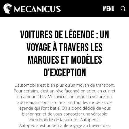
MENU
Voitures de Légende : un
voyage à travers les
marques et modèles
d'exception
L’automobile est bien plus qu’un moyen de transport.
Pour certains, c’est un rêve façonné en acier, en cuir, et
en amour. Chez Mecanicus, on adore la voiture, on
adore aussi son histoire et surtout les modèles de
légende qui l’ont bâtie. On a donc décidé de vous
bichonner, et de vous concocter une véritable
encyclopédie de la voiture : Autopedia.
Autopedia est un véritable voyage au travers des