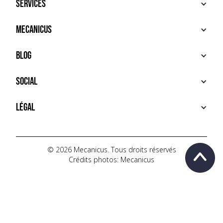
Services
ACHETER
Mecanicus
VENDRE
RECHERCHE
À PROPOS
Blog
SERVICES PREMIUM
HOUSE MECANICUS
FAQ
NEWS
Social
CONTACT
VIDÉOS
AUTOPÉDIA
INSTAGRAM
Légal
TIKTOK
FACEBOOK
CONDITIONS D'UTILISATION
YOUTUBE
POLITIQUE DE CONFIDENTIALITÉ
© 2026 Mecanicus. Tous droits réservés
Crédits photos: Mecanicus