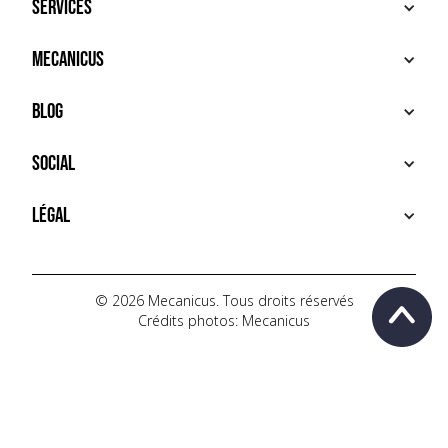
Services
ACHETER
Mecanicus
VENDRE
RECHERCHE
À PROPOS
Blog
SERVICES PREMIUM
HOUSE MECANICUS
FAQ
NEWS
Social
CONTACT
VIDÉOS
AUTOPÉDIA
INSTAGRAM
Légal
TIKTOK
FACEBOOK
CONDITIONS D'UTILISATION
YOUTUBE
POLITIQUE DE CONFIDENTIALITÉ
© 2026 Mecanicus. Tous droits réservés
Crédits photos: Mecanicus