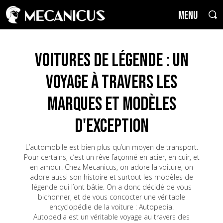
MENU
Voitures de Légende : un
voyage à travers les
marques et modèles
d'exception
L’automobile est bien plus qu’un moyen de transport.
Pour certains, c’est un rêve façonné en acier, en cuir, et
en amour. Chez Mecanicus, on adore la voiture, on
adore aussi son histoire et surtout les modèles de
légende qui l’ont bâtie. On a donc décidé de vous
bichonner, et de vous concocter une véritable
encyclopédie de la voiture : Autopedia.
Autopedia est un véritable voyage au travers des