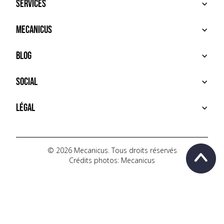
Services
ACHETER
Mecanicus
VENDRE
RECHERCHE
À PROPOS
Blog
SERVICES PREMIUM
HOUSE MECANICUS
FAQ
NEWS
Social
CONTACT
VIDÉOS
AUTOPÉDIA
INSTAGRAM
Légal
TIKTOK
FACEBOOK
CONDITIONS D'UTILISATION
YOUTUBE
POLITIQUE DE CONFIDENTIALITÉ
© 2026 Mecanicus. Tous droits réservés
Crédits photos: Mecanicus