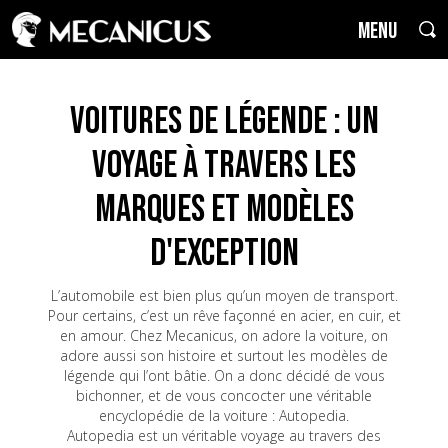
MENU
Voitures de Légende : un
voyage à travers les
marques et modèles
d'exception
L’automobile est bien plus qu’un moyen de transport.
Pour certains, c’est un rêve façonné en acier, en cuir, et
en amour. Chez Mecanicus, on adore la voiture, on
adore aussi son histoire et surtout les modèles de
légende qui l’ont bâtie. On a donc décidé de vous
bichonner, et de vous concocter une véritable
encyclopédie de la voiture : Autopedia.
Autopedia est un véritable voyage au travers des