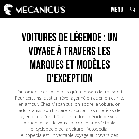
MENU
Voitures de Légende : un
voyage à travers les
marques et modèles
d'exception
L’automobile est bien plus qu’un moyen de transport.
Pour certains, c’est un rêve façonné en acier, en cuir, et
en amour. Chez Mecanicus, on adore la voiture, on
adore aussi son histoire et surtout les modèles de
légende qui l’ont bâtie. On a donc décidé de vous
bichonner, et de vous concocter une véritable
encyclopédie de la voiture : Autopedia.
Autopedia est un véritable voyage au travers des