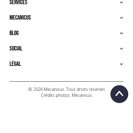
Services
ACHETER
Mecanicus
VENDRE
RECHERCHE
À PROPOS
Blog
SERVICES PREMIUM
HOUSE MECANICUS
FAQ
NEWS
Social
CONTACT
VIDÉOS
AUTOPÉDIA
INSTAGRAM
Légal
TIKTOK
FACEBOOK
CONDITIONS D'UTILISATION
YOUTUBE
POLITIQUE DE CONFIDENTIALITÉ
© 2026 Mecanicus. Tous droits réservés
Crédits photos: Mecanicus