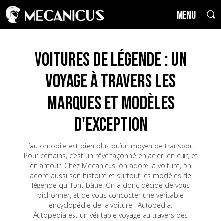
MENU
Voitures de Légende : un
voyage à travers les
marques et modèles
d'exception
L’automobile est bien plus qu’un moyen de transport.
Pour certains, c’est un rêve façonné en acier, en cuir, et
en amour. Chez Mecanicus, on adore la voiture, on
adore aussi son histoire et surtout les modèles de
légende qui l’ont bâtie. On a donc décidé de vous
bichonner, et de vous concocter une véritable
encyclopédie de la voiture : Autopedia.
Autopedia est un véritable voyage au travers des