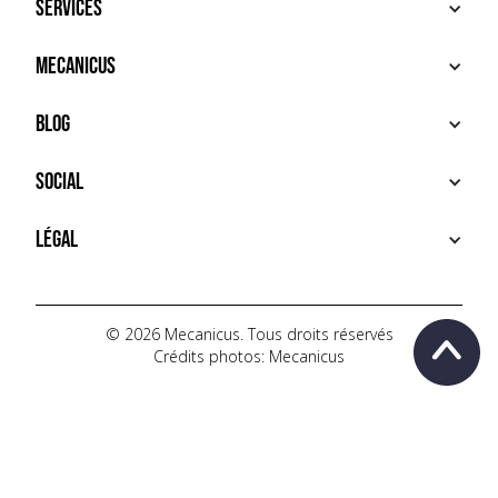
Services
ACHETER
Mecanicus
VENDRE
RECHERCHE
À PROPOS
Blog
SERVICES PREMIUM
HOUSE MECANICUS
FAQ
NEWS
Social
CONTACT
VIDÉOS
AUTOPÉDIA
INSTAGRAM
Légal
TIKTOK
FACEBOOK
CONDITIONS D'UTILISATION
YOUTUBE
POLITIQUE DE CONFIDENTIALITÉ
© 2026 Mecanicus. Tous droits réservés
Crédits photos: Mecanicus