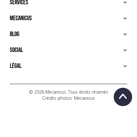
Services
ACHETER
Mecanicus
VENDRE
RECHERCHE
À PROPOS
Blog
SERVICES PREMIUM
HOUSE MECANICUS
FAQ
NEWS
Social
CONTACT
VIDÉOS
AUTOPÉDIA
INSTAGRAM
Légal
TIKTOK
FACEBOOK
CONDITIONS D'UTILISATION
YOUTUBE
POLITIQUE DE CONFIDENTIALITÉ
© 2026 Mecanicus. Tous droits réservés
Crédits photos: Mecanicus