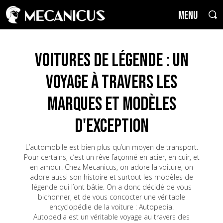
MENU
Voitures de Légende : un
voyage à travers les
marques et modèles
d'exception
L’automobile est bien plus qu’un moyen de transport.
Pour certains, c’est un rêve façonné en acier, en cuir, et
en amour. Chez Mecanicus, on adore la voiture, on
adore aussi son histoire et surtout les modèles de
légende qui l’ont bâtie. On a donc décidé de vous
bichonner, et de vous concocter une véritable
encyclopédie de la voiture : Autopedia.
Autopedia est un véritable voyage au travers des