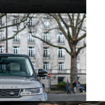
t modèles d'exception
hez Mecanicus, on adore la voiture, on adore aussi son
e véritable encyclopédie de la voiture : Autopedia.
ceptionnel, chacun empreint d’un charme unique et
 aux supercars contemporaines, ces constructeurs ont
eurs comme les collectionneurs. Au sein des articles
innovation, performance et héritage automobile.