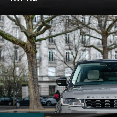
: un voyage à travers les marques e
Pour certains, c’est un rêve façonné en acier, en cuir, et en amour. C
nt bâtie. On a donc décidé de vous bichonner, et de vous concocter un
 marques qui ont marqué l’histoire et créé des véhicules au destin ex
souvent légendaire.
marques d’exception qui ont jalonné son histoire. De la Belle Époque
t du design, créant des modèles emblématiques qui font rêver les amat
 des grandes marques et modèles d'exception, pour un voyage entre 
En voiture, bouclez vos ceintures, c’est parti !