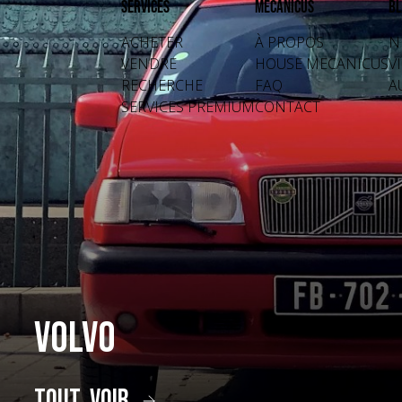
Services
Mecanicus
Bl
ACHETER
À PROPOS
N
VENDRE
HOUSE MECANICUS
V
RECHERCHE
FAQ
A
SERVICES PREMIUM
CONTACT
Volvo
tout voir