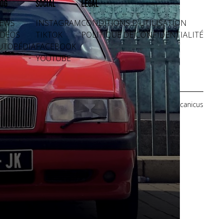
og
Social
Légal
EWS
INSTAGRAM
CONDITIONS D'UTILISATION
IDÉOS
TIKTOK
POLITIQUE DE CONFIDENTIALITÉ
UTOPÉDIA
FACEBOOK
YOUTUBE
Crédits photos: Mecanicus