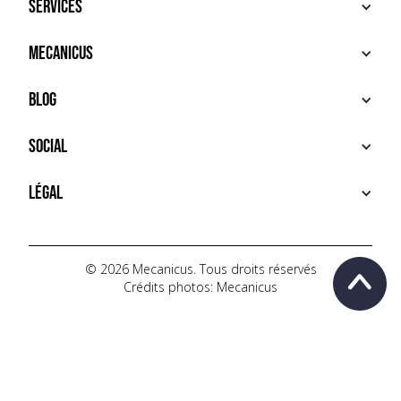
Services
ACHETER
Mecanicus
VENDRE
RECHERCHE
À PROPOS
Blog
SERVICES PREMIUM
HOUSE MECANICUS
FAQ
NEWS
Social
CONTACT
VIDÉOS
AUTOPÉDIA
INSTAGRAM
Légal
TIKTOK
FACEBOOK
CONDITIONS D'UTILISATION
YOUTUBE
POLITIQUE DE CONFIDENTIALITÉ
© 2026 Mecanicus. Tous droits réservés
Crédits photos: Mecanicus