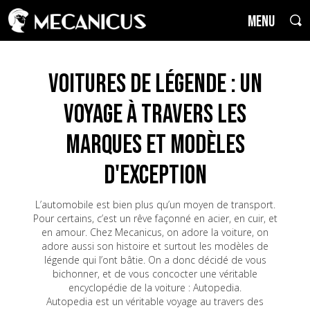
MENU
Voitures de Légende : un
voyage à travers les
marques et modèles
d'exception
L’automobile est bien plus qu’un moyen de transport.
Pour certains, c’est un rêve façonné en acier, en cuir, et
en amour. Chez Mecanicus, on adore la voiture, on
adore aussi son histoire et surtout les modèles de
légende qui l’ont bâtie. On a donc décidé de vous
bichonner, et de vous concocter une véritable
encyclopédie de la voiture : Autopedia.
Autopedia est un véritable voyage au travers des