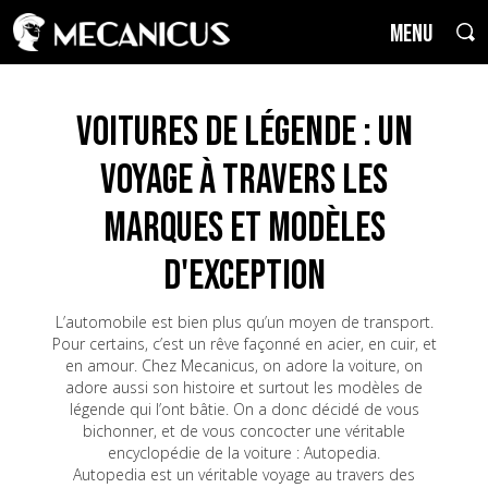
MENU
Voitures de Légende : un
voyage à travers les
marques et modèles
d'exception
L’automobile est bien plus qu’un moyen de transport.
Pour certains, c’est un rêve façonné en acier, en cuir, et
en amour. Chez Mecanicus, on adore la voiture, on
adore aussi son histoire et surtout les modèles de
légende qui l’ont bâtie. On a donc décidé de vous
bichonner, et de vous concocter une véritable
encyclopédie de la voiture : Autopedia.
Autopedia est un véritable voyage au travers des