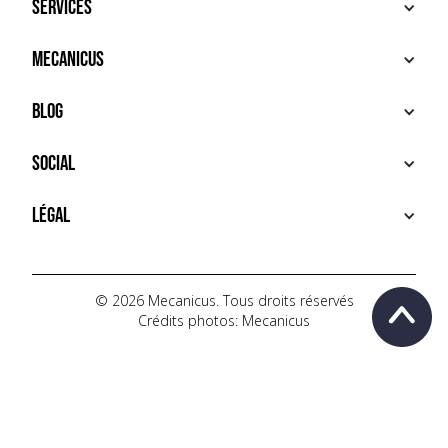
Services
ACHETER
Mecanicus
VENDRE
RECHERCHE
À PROPOS
Blog
SERVICES PREMIUM
HOUSE MECANICUS
FAQ
NEWS
Social
CONTACT
VIDÉOS
AUTOPÉDIA
INSTAGRAM
Légal
TIKTOK
FACEBOOK
CONDITIONS D'UTILISATION
YOUTUBE
POLITIQUE DE CONFIDENTIALITÉ
© 2026 Mecanicus. Tous droits réservés
Crédits photos: Mecanicus