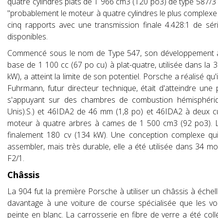
quatre cylindres plats de 1 966 cm3 (120 po3) de type 587/3
"probablement le moteur à quatre cylindres le plus complexe j
cinq rapports avec une transmission finale 4.428:1 de sér
disponibles.
Commencé sous le nom de Type 547, son développement 
base de 1 100 cc (67 po cu) à plat-quatre, utilisée dans l
kW), a atteint la limite de son potentiel. Porsche a réalisé qu'
Fuhrmann, futur directeur technique, était d'atteindre un
s'appuyant sur des chambres de combustion hémisphériqu
Unis).S.) et 46IDA2 de 46 mm (1,8 po) et 46IDA2 à deux c
moteur à quatre arbres à cames de 1 500 cm3 (92 po3). Le 
finalement 180 cv (134 kW). Une conception complexe qui 
assembler, mais très durable, elle a été utilisée dans 34 m
F2/1.
Châssis
La 904 fut la première Porsche à utiliser un châssis à échel
davantage à une voiture de course spécialisée que les voi
peinte en blanc. La carrosserie en fibre de verre a été coll