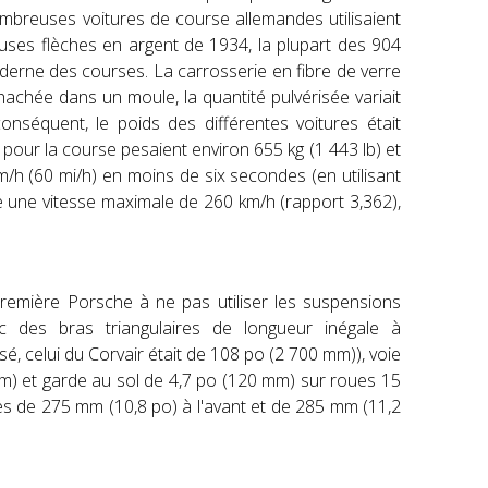
nombreuses voitures de course allemandes utilisaient
uses flèches en argent de 1934, la plupart des 904
oderne des courses. La carrosserie en fibre de verre
 hachée dans un moule, la quantité pulvérisée variait
onséquent, le poids des différentes voitures était
pour la course pesaient environ 655 kg (1 443 lb) et
km/h (60 mi/h) en moins de six secondes (en utilisant
re une vitesse maximale de 260 km/h (rapport 3,362),
première Porsche à ne pas utiliser les suspensions
ec des bras triangulaires de longueur inégale à
sé, celui du Corvair était de 108 po (2 700 mm)), voie
mm) et garde au sol de 4,7 po (120 mm) sur roues 15
ues de 275 mm (10,8 po) à l'avant et de 285 mm (11,2