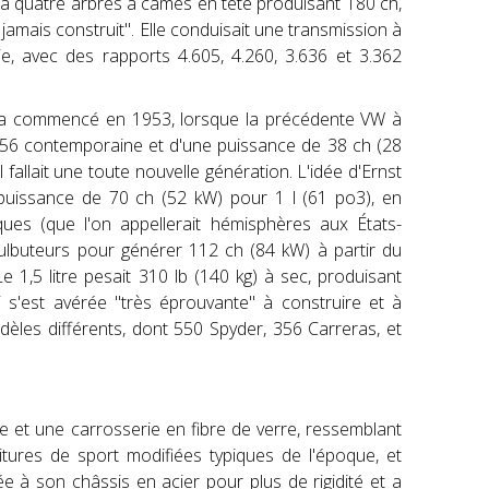
 à quatre arbres à cames en tête produisant 180 ch,
amais construit". Elle conduisait une transmission à
ie, avec des rapports 4.605, 4.260, 3.636 et 3.362
a commencé en 1953, lorsque la précédente VW à
a 356 contemporaine et d'une puissance de 38 ch (28
il fallait une toute nouvelle génération. L'idée d'Ernst
e puissance de 70 ch (52 kW) pour 1 l (61 po3), en
es (que l'on appellerait hémisphères aux États-
ulbuteurs pour générer 112 ch (84 kW) à partir du
1,5 litre pesait 310 lb (140 kg) à sec, produisant
s'est avérée "très éprouvante" à construire et à
odèles différents, dont 550 Spyder, 356 Carreras, et
le et une carrosserie en fibre de verre, ressemblant
tures de sport modifiées typiques de l'époque, et
ée à son châssis en acier pour plus de rigidité et a