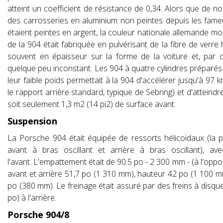
atteint un coefficient de résistance de 0,34. Alors que de 
des carrosseries en aluminium non peintes depuis les fame
étaient peintes en argent, la couleur nationale allemande m
de la 904 était fabriquée en pulvérisant de la fibre de verre
souvent en épaisseur sur la forme de la voiture et, par c
quelque peu inconstant. Les 904 à quatre cylindres préparés 
leur faible poids permettait à la 904 d'accélérer jusqu'à 97 
le rapport arrière standard, typique de Sebring) et d'atteind
soit seulement 1,3 m2 (14 pi2) de surface avant.
Suspension
La Porsche 904 était équipée de ressorts hélicoïdaux (la 
avant à bras oscillant et arrière à bras oscillant), av
l'avant. L'empattement était de 90.5 po - 2 300 mm - (à l'oppo
avant et arrière 51,7 po (1 310 mm), hauteur 42 po (1 100 
po (380 mm). Le freinage était assuré par des freins à disq
po) à l'arrière.
Porsche 904/8