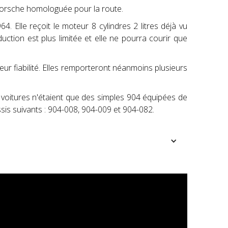
Porsche homologuée pour la route.
 Elle reçoit le moteur 8 cylindres 2 litres déjà vu
uction est plus limitée et elle ne pourra courir que
eur fiabilité. Elles remporteront néanmoins plusieurs
s voitures n'étaient que des simples 904 équipées de
sis suivants : 904-008, 904-009 et 904-082.