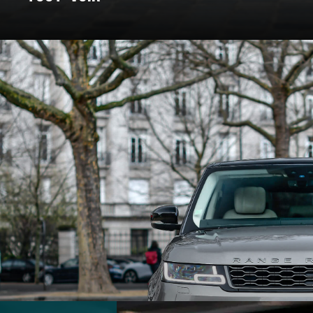
: un voyage à travers les marques e
Pour certains, c’est un rêve façonné en acier, en cuir, et en amour. C
nt bâtie. On a donc décidé de vous bichonner, et de vous concocter un
 marques qui ont marqué l’histoire et créé des véhicules au destin ex
souvent légendaire.
marques d’exception qui ont jalonné son histoire. De la Belle Époque
t du design, créant des modèles emblématiques qui font rêver les amat
 des grandes marques et modèles d'exception, pour un voyage entre 
En voiture, bouclez vos ceintures, c’est parti !