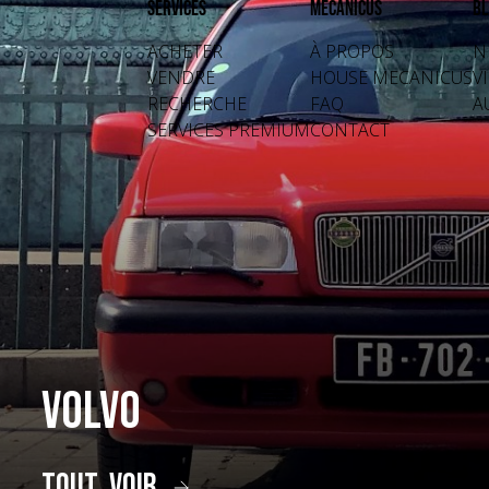
Services
Mecanicus
Bl
ACHETER
À PROPOS
N
VENDRE
HOUSE MECANICUS
V
RECHERCHE
FAQ
A
SERVICES PREMIUM
CONTACT
Volvo
tout voir