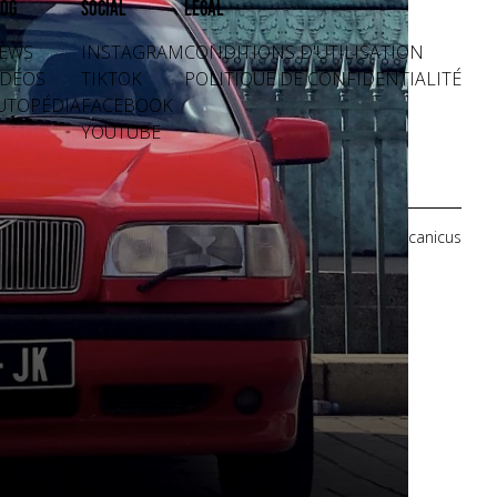
og
Social
Légal
EWS
INSTAGRAM
CONDITIONS D'UTILISATION
IDÉOS
TIKTOK
POLITIQUE DE CONFIDENTIALITÉ
UTOPÉDIA
FACEBOOK
YOUTUBE
Crédits photos: Mecanicus