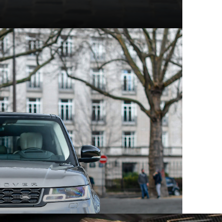
t modèles d'exception
hez Mecanicus, on adore la voiture, on adore aussi son
e véritable encyclopédie de la voiture : Autopedia.
ceptionnel, chacun empreint d’un charme unique et
 aux supercars contemporaines, ces constructeurs ont
eurs comme les collectionneurs. Au sein des articles
innovation, performance et héritage automobile.