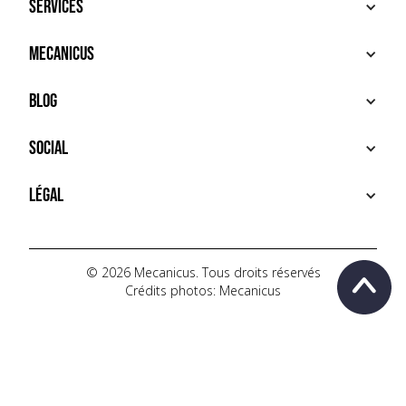
Services
ACHETER
Mecanicus
VENDRE
RECHERCHE
À PROPOS
Blog
SERVICES PREMIUM
HOUSE MECANICUS
FAQ
NEWS
Social
CONTACT
VIDÉOS
AUTOPÉDIA
INSTAGRAM
Légal
TIKTOK
FACEBOOK
CONDITIONS D'UTILISATION
YOUTUBE
POLITIQUE DE CONFIDENTIALITÉ
© 2026 Mecanicus. Tous droits réservés
Crédits photos: Mecanicus