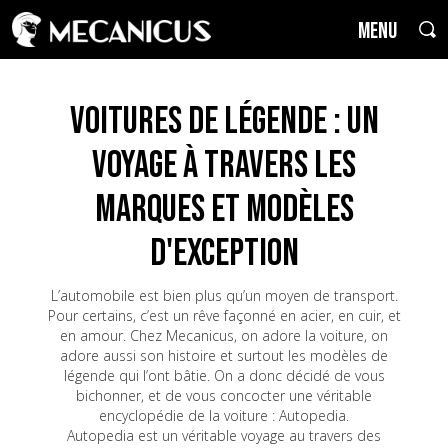
MENU
Voitures de Légende : un
voyage à travers les
marques et modèles
d'exception
L’automobile est bien plus qu’un moyen de transport.
Pour certains, c’est un rêve façonné en acier, en cuir, et
en amour. Chez Mecanicus, on adore la voiture, on
adore aussi son histoire et surtout les modèles de
légende qui l’ont bâtie. On a donc décidé de vous
bichonner, et de vous concocter une véritable
encyclopédie de la voiture : Autopedia.
Autopedia est un véritable voyage au travers des